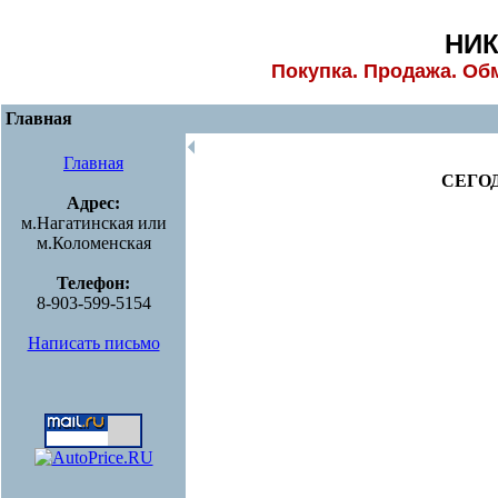
НИ
Покупка. Продажа. Об
Главная
🞀
Главная
СЕГО
Адрес:
м.Нагатинская или
м.Коломенская
Телефон:
8-903-599-5154
Написать письмо